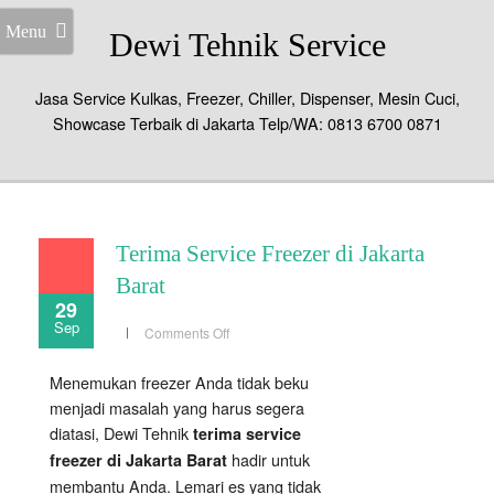
Menu
Dewi Tehnik Service
Jasa Service Kulkas, Freezer, Chiller, Dispenser, Mesin Cuci,
Showcase Terbaik di Jakarta Telp/WA: 0813 6700 0871
Terima Service Freezer di Jakarta
Barat
29
Sep
on
Comments Off
Terima
Service
Freezer
Menemukan freezer Anda tidak beku
di
Jakarta
menjadi masalah yang harus segera
Barat
diatasi, Dewi Tehnik
terima service
hadir untuk
freezer di Jakarta Barat
membantu Anda. Lemari es yang tidak