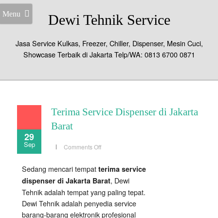
Menu
Dewi Tehnik Service
Jasa Service Kulkas, Freezer, Chiller, Dispenser, Mesin Cuci,
Showcase Terbaik di Jakarta Telp/WA: 0813 6700 0871
Terima Service Dispenser di Jakarta
Barat
29
Sep
on
Comments Off
Terima
Service
Dispenser
Sedang mencari tempat
terima service
di
Jakarta
, Dewi
dispenser di Jakarta Barat
Barat
Tehnik adalah tempat yang paling tepat.
Dewi Tehnik adalah penyedia service
barang-barang elektronik profesional