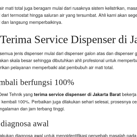
ir mati total juga beragam mulai dari rusaknya sistem kelistrikan, 
 dari termostat hingga saluran air yang tersumbat. Ahli kami akan se
i dan langsung memperbaikinya.
Terima Service Dispenser di Ja
emua jenis dispenser mulai dari dispenser galon atas dan dispenser g
kan skala besar sehingga dibutuhkan ahli profesional untuk memperbaik
ikan pelayanan memperbaiki alat pembubuh air mati total.
bali berfungsi 100%
Dewi Tehnik yang
bekerja
terima service dispenser di Jakarta Barat
i kembali 100%. Perbaikan juga dilakukan sehari selesai, prosesnya ce
pengalaman dan jam terbang tinggi.
iagnosa awal
lakukan diagnosa awal untuk mengidentifikasi penyebab masalah pada a