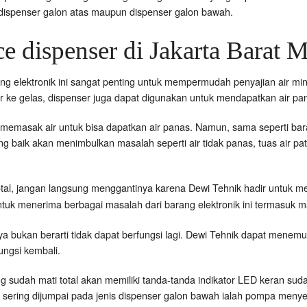
k dispenser galon atas maupun dispenser galon bawah.
e dispenser di Jakarta Barat M
ng elektronik ini sangat penting untuk mempermudah penyajian air mi
e gelas, dispenser juga dapat digunakan untuk mendapatkan air pa
memasak air untuk bisa dapatkan air panas. Namun, sama seperti barang 
 baik akan menimbulkan masalah seperti air tidak panas, tuas air pat
total, jangan langsung menggantinya karena Dewi Tehnik hadir untuk 
tuk menerima berbagai masalah dari barang elektronik ini termasuk mat
arnya bukan berarti tidak dapat berfungsi lagi. Dewi Tehnik dapat mene
ungsi kembali.
g sudah mati total akan memiliki tanda-tanda indikator LED keran sud
 sering dijumpai pada jenis dispenser galon bawah ialah pompa menyedo