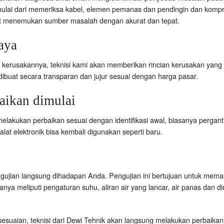
mulai dari memeriksa kabel, elemen pemanas dan pendingin dan kom
pat menemukan sumber masalah dengan akurat dan tepat.
aya
rusakannya, teknisi kami akan memberikan rincian kerusakan yang ter
 dibuat secara transparan dan jujur sesuai dengan harga pasar.
ikan dimulai
melakukan perbaikan sesuai dengan identifikasi awal, biasanya pergant
 alat elektronik bisa kembali digunakan seperti baru.
ujian langsung dihadapan Anda. Pengujian ini bertujuan untuk memas
ya meliputi pengaturan suhu, aliran air yang lancar, air panas dan din
suaian, teknisi dari Dewi Tehnik akan langsung melakukan perbaika