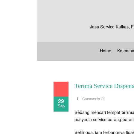
Jasa Service Kulkas, F
Home
Ketentu
Terima Service Dispense
on
Comments Off
29
Terima
Sep
Service
Dispenser
Sedang mencari tempat
terima
di
Jakarta
penyedia service barang-barang
Barat
Sehingga, jam terbangnya tidak 