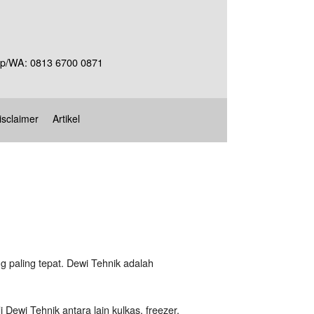
Telp/WA: 0813 6700 0871
isclaimer
Artikel
g paling tepat. Dewi Tehnik adalah
 Dewi Tehnik antara lain kulkas, freezer,