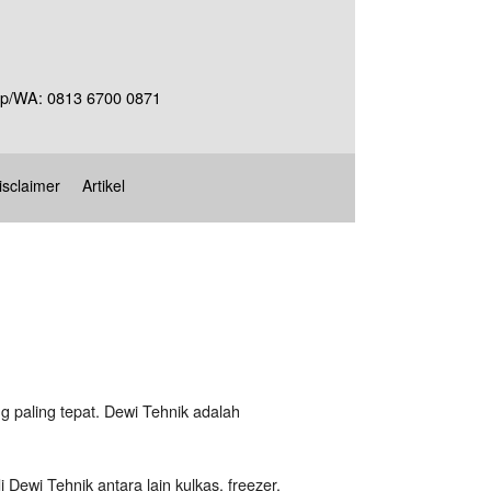
Telp/WA: 0813 6700 0871
isclaimer
Artikel
g paling tepat. Dewi Tehnik adalah
 Dewi Tehnik antara lain kulkas, freezer,