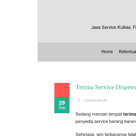
Jasa Service Kulkas, F
Home
Ketentu
Terima Service Dispense
on
Comments Off
29
Terima
Sep
Service
Dispenser
Sedang mencari tempat
terima
di
Jakarta
penyedia service barang-barang
Barat
Sehingga, jam terbangnya tidak 