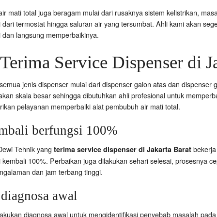
ir mati total juga beragam mulai dari rusaknya sistem kelistrikan, 
 dari termostat hingga saluran air yang tersumbat. Ahli kami akan se
i dan langsung memperbaikinya.
Terima Service Dispenser di Ja
emua jenis dispenser mulai dari dispenser galon atas dan dispenser g
kan skala besar sehingga dibutuhkan ahli profesional untuk memperbaik
ikan pelayanan memperbaiki alat pembubuh air mati total.
bali berfungsi 100%
Dewi Tehnik yang
bekerja
terima service dispenser di Jakarta Barat
i kembali 100%. Perbaikan juga dilakukan sehari selesai, prosesnya ce
pengalaman dan jam terbang tinggi.
iagnosa awal
lakukan diagnosa awal untuk mengidentifikasi penyebab masalah pada a