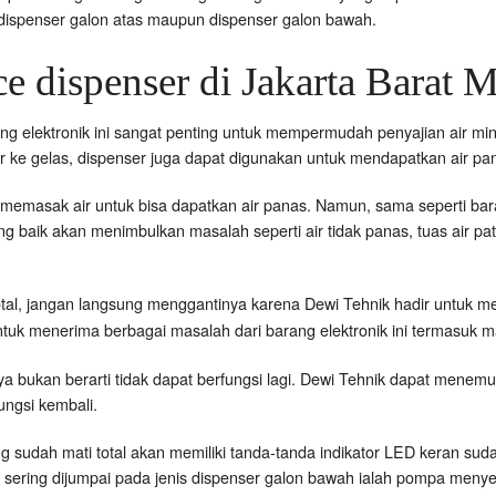
k dispenser galon atas maupun dispenser galon bawah.
e dispenser di Jakarta Barat M
ng elektronik ini sangat penting untuk mempermudah penyajian air mi
e gelas, dispenser juga dapat digunakan untuk mendapatkan air pa
memasak air untuk bisa dapatkan air panas. Namun, sama seperti barang 
 baik akan menimbulkan masalah seperti air tidak panas, tuas air pat
total, jangan langsung menggantinya karena Dewi Tehnik hadir untuk 
tuk menerima berbagai masalah dari barang elektronik ini termasuk mat
arnya bukan berarti tidak dapat berfungsi lagi. Dewi Tehnik dapat mene
ungsi kembali.
g sudah mati total akan memiliki tanda-tanda indikator LED keran sud
 sering dijumpai pada jenis dispenser galon bawah ialah pompa menyedo