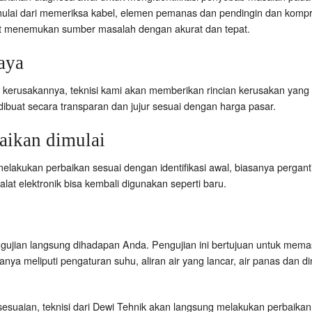
mulai dari memeriksa kabel, elemen pemanas dan pendingin dan kom
pat menemukan sumber masalah dengan akurat dan tepat.
aya
rusakannya, teknisi kami akan memberikan rincian kerusakan yang ter
 dibuat secara transparan dan jujur sesuai dengan harga pasar.
ikan dimulai
melakukan perbaikan sesuai dengan identifikasi awal, biasanya pergant
 alat elektronik bisa kembali digunakan seperti baru.
ujian langsung dihadapan Anda. Pengujian ini bertujuan untuk memas
ya meliputi pengaturan suhu, aliran air yang lancar, air panas dan din
suaian, teknisi dari Dewi Tehnik akan langsung melakukan perbaika