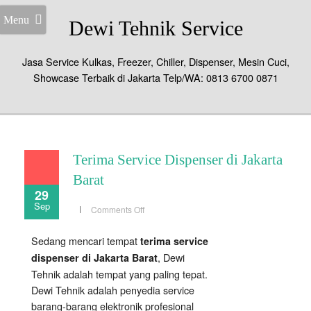
Menu
Dewi Tehnik Service
Jasa Service Kulkas, Freezer, Chiller, Dispenser, Mesin Cuci,
Showcase Terbaik di Jakarta Telp/WA: 0813 6700 0871
Terima Service Dispenser di Jakarta
Barat
29
Sep
on
Comments Off
Terima
Service
Dispenser
Sedang mencari tempat
terima service
di
Jakarta
, Dewi
dispenser di Jakarta Barat
Barat
Tehnik adalah tempat yang paling tepat.
Dewi Tehnik adalah penyedia service
barang-barang elektronik profesional