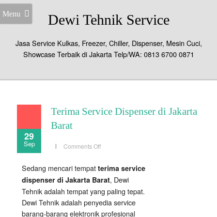
Menu
Dewi Tehnik Service
Jasa Service Kulkas, Freezer, Chiller, Dispenser, Mesin Cuci,
Showcase Terbaik di Jakarta Telp/WA: 0813 6700 0871
Terima Service Dispenser di Jakarta
Barat
29
Sep
on
Comments Off
Terima
Service
Dispenser
Sedang mencari tempat
terima service
di
Jakarta
, Dewi
dispenser di Jakarta Barat
Barat
Tehnik adalah tempat yang paling tepat.
Dewi Tehnik adalah penyedia service
barang-barang elektronik profesional