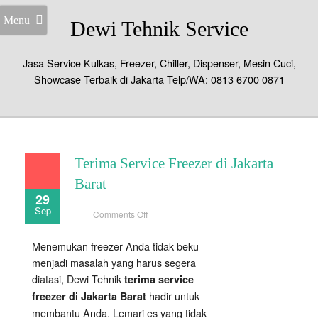
Menu
Dewi Tehnik Service
Jasa Service Kulkas, Freezer, Chiller, Dispenser, Mesin Cuci,
Showcase Terbaik di Jakarta Telp/WA: 0813 6700 0871
Terima Service Freezer di Jakarta
Barat
29
Sep
on
Comments Off
Terima
Service
Freezer
Menemukan freezer Anda tidak beku
di
Jakarta
menjadi masalah yang harus segera
Barat
diatasi, Dewi Tehnik
terima service
hadir untuk
freezer di Jakarta Barat
membantu Anda. Lemari es yang tidak