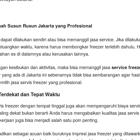
mah Susun Rusun Jakarta yang Profesional
apat dilakukan sendiri atau bisa memanggil jasa service. Jika dilaku
luangkan waktu, karena harus membongkar freezer terlebih dahulu. H
han es di dalamnya atau kerusakan lainnya.
engan kesibukan dan aktivitas, maka bisa memanggil jasa
service free
yang ada di Jakarta ini sebenarnya tidak bisa sembarangan agar hasil 
r
ilih jasa servis freezer yang profesional.
 Terdekat dan Tepat Waktu
vis freezer dengan tempat tinggal juga akan mempengaruhi biaya serv
ing dekat bukan berarti Anda harus mengabaikan kualitas jasa servis t
rjaan juga bisa menjadi salah satu poin penting.
jadikan sebagai acuan baik buruknya impresi jasa freezer yang ditawar