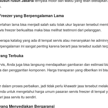
ternyata molor dari waktu yang telah ditetapka
 susun rusun Jakarta
.
 Freezer yang Berpengalaman Lama
ertahan lama bisa menjadi salah satu tolak ukur layanan tersebut memi
is freezer berkualitas maka bisa melihat testimoni dari pelanggan.
erapa katalog yang ada di tempat servis atau menanyakan ke adminn
pengalaman ini sangat penting karena berarti jasa tersebut sudah terpe
 yang Terbuka
ervis, Anda juga bisa langsung mendapatkan gambaran dan estimasi bi
vis dan penggantian komponen. Harga transparan yang diberikan ini bi
dalam proses perbaikan, jadi tidak perlu khawatir jasa tersebut mel
 Anda untuk mengetahui harga umum pasaran servis freezer di tempat yan
 jasa servis itu sendiri.
 yang Menyediakan Bergaransi