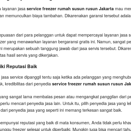
a layanan jasa
mau membe
service freezer rumah susun rusun Jakarta
an memunculkan biaya tambahan. Dikarenakan garansi tersebut adalah
kepuasan dari para pelanggan untuk dapat mempercayai layanan jasa se
ezer yang menawarkan layanan bergaransi gratis ini. Namun, sangat p
ni merupakan sebuah tanggung jawab dari jasa servis tersebut. Dikaren
as hasil servis yang dikerjakan.
ki Reputasi Baik
jasa service dipanggil tentu saja ketika ada pelanggan yang menghu
k, kredibilitas dari penyedia
service freezer rumah susun rusun Jak
 yang sangat lama membalas pesan atau mengangkat panggilan dari 
 perlu mencari penyedia jasa lain. Untuk itu, pilih penyedia jasa yang l
dari penyedia jasa yang seperti ini memang terkesan sangat baik.
 mempunyai reputasi yang baik di mata konsumen, Anda tidak perlu khaw
ggu freezer selesai untuk diperbaiki. Mungkin juga bisa mencari tah