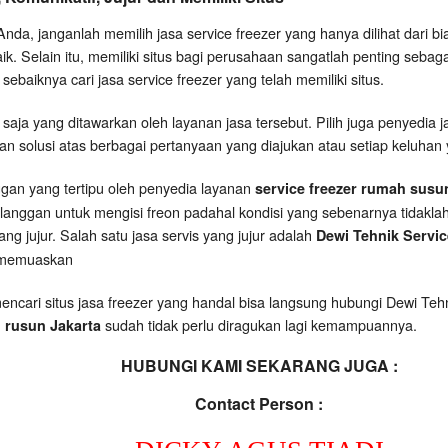
Anda, janganlah memilih jasa service freezer yang hanya dilihat dari b
ik. Selain itu, memiliki situs bagi perusahaan sangatlah penting seba
 sebaiknya cari jasa service freezer yang telah memiliki situs.
saja yang ditawarkan oleh layanan jasa tersebut. Pilih juga penyedia j
solusi atas berbagai pertanyaan yang diajukan atau setiap keluhan 
nggan yang tertipu oleh penyedia layanan
service freezer rumah susu
anggan untuk mengisi freon padahal kondisi yang sebenarnya tidaklah
ang jujur. Salah satu jasa servis yang jujur adalah
Dewi Tehnik Servi
g memuaskan
encari situs jasa freezer yang handal bisa langsung hubungi Dewi Te
sudah tidak perlu diragukan lagi kemampuannya.
 rusun Jakarta
HUBUNGI KAMI SEKARANG JUGA :
Contact Person :