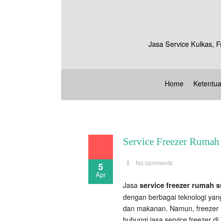
Jasa Service Kulkas, F
Home
Ketentu
Service Freezer Rumah
No comments
5
Apr
Jasa
service freezer rumah 
dengan berbagai teknologi yang
dan makanan. Namun, freezer i
hubungi jasa service freezer di