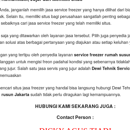
Anda, janganlah memilih jasa service freezer yang hanya dilihat dari b
ik. Selain itu, memiliki situs bagi perusahaan sangatlah penting seba
 sebaiknya cari jasa service freezer yang telah memiliki situs.
saja yang ditawarkan oleh layanan jasa tersebut. Pilih juga penyedia j
solusi atas berbagai pertanyaan yang diajukan atau setiap keluhan 
nggan yang tertipu oleh penyedia layanan
service freezer rumah susu
anggan untuk mengisi freon padahal kondisi yang sebenarnya tidaklah
ang jujur. Salah satu jasa servis yang jujur adalah
Dewi Tehnik Servi
g memuaskan
encari situs jasa freezer yang handal bisa langsung hubungi Dewi Te
sudah tidak perlu diragukan lagi kemampuannya.
 rusun Jakarta
HUBUNGI KAMI SEKARANG JUGA :
Contact Person :