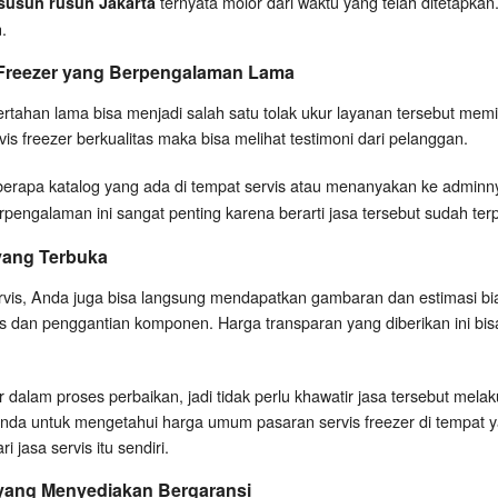
ternyata molor dari waktu yang telah ditetapka
 susun rusun Jakarta
.
 Freezer yang Berpengalaman Lama
ertahan lama bisa menjadi salah satu tolak ukur layanan tersebut memi
is freezer berkualitas maka bisa melihat testimoni dari pelanggan.
erapa katalog yang ada di tempat servis atau menanyakan ke adminn
pengalaman ini sangat penting karena berarti jasa tersebut sudah terpe
 yang Terbuka
ervis, Anda juga bisa langsung mendapatkan gambaran dan estimasi bi
vis dan penggantian komponen. Harga transparan yang diberikan ini bi
dalam proses perbaikan, jadi tidak perlu khawatir jasa tersebut mel
 Anda untuk mengetahui harga umum pasaran servis freezer di tempat yan
 jasa servis itu sendiri.
 yang Menyediakan Bergaransi