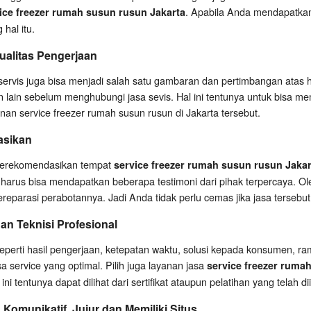
. Apabila Anda mendapatkan 
ice freezer rumah susun rusun Jakarta
hal itu.
alitas Pengerjaan
servis juga bisa menjadi salah satu gambaran dan pertimbangan atas 
in sebelum menghubungi jasa sevis. Hal ini tentunya untuk bisa mema
anan service freezer rumah susun rusun di Jakarta tersebut.
asikan
merekomendasikan tempat
service freezer rumah susun rusun Jakar
 harus bisa mendapatkan beberapa testimoni dari pihak terpercaya. Ol
eparasi perabotannya. Jadi Anda tidak perlu cemas jika jasa tersebut
an Teknisi Profesional
eperti hasil pengerjaan, ketepatan waktu, solusi kepada konsumen, rama
 service yang optimal. Pilih juga layanan jasa
service freezer ruma
 ini tentunya dapat dilihat dari sertifikat ataupun pelatihan yang telah dii
Komunikatif, Jujur dan Memiliki Situs