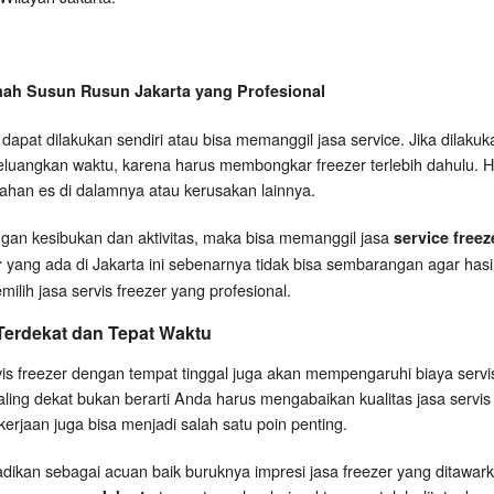
mah Susun Rusun Jakarta yang Profesional
apat dilakukan sendiri atau bisa memanggil jasa service. Jika dilaku
luangkan waktu, karena harus membongkar freezer terlebih dahulu. H
han es di dalamnya atau kerusakan lainnya.
engan kesibukan dan aktivitas, maka bisa memanggil jasa
service free
yang ada di Jakarta ini sebenarnya tidak bisa sembarangan agar hasil 
r
ilih jasa servis freezer yang profesional.
 Terdekat dan Tepat Waktu
vis freezer dengan tempat tinggal juga akan mempengaruhi biaya serv
ing dekat bukan berarti Anda harus mengabaikan kualitas jasa servis t
rjaan juga bisa menjadi salah satu poin penting.
jadikan sebagai acuan baik buruknya impresi jasa freezer yang ditawar