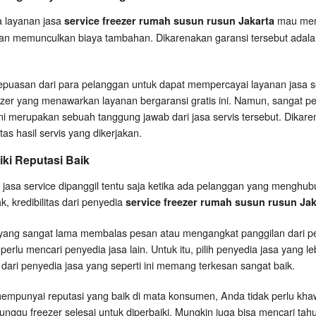
a layanan jasa
mau membe
service freezer rumah susun rusun Jakarta
an memunculkan biaya tambahan. Dikarenakan garansi tersebut adalah
kepuasan dari para pelanggan untuk dapat mempercayai layanan jasa se
ezer yang menawarkan layanan bergaransi gratis ini. Namun, sangat p
ni merupakan sebuah tanggung jawab dari jasa servis tersebut. Dikaren
as hasil servis yang dikerjakan.
ki Reputasi Baik
jasa service dipanggil tentu saja ketika ada pelanggan yang menghu
k, kredibilitas dari penyedia
service freezer rumah susun rusun Jak
 yang sangat lama membalas pesan atau mengangkat panggilan dari 
 perlu mencari penyedia jasa lain. Untuk itu, pilih penyedia jasa yang l
dari penyedia jasa yang seperti ini memang terkesan sangat baik.
 mempunyai reputasi yang baik di mata konsumen, Anda tidak perlu khaw
ggu freezer selesai untuk diperbaiki. Mungkin juga bisa mencari tah