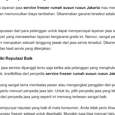
a layanan jasa
mau membe
service freezer rumah susun rusun Jakarta
an memunculkan biaya tambahan. Dikarenakan garansi tersebut adalah
kepuasan dari para pelanggan untuk dapat mempercayai layanan jasa se
ezer yang menawarkan layanan bergaransi gratis ini. Namun, sangat p
ni merupakan sebuah tanggung jawab dari jasa servis tersebut. Dikaren
as hasil servis yang dikerjakan.
ki Reputasi Baik
jasa service dipanggil tentu saja ketika ada pelanggan yang menghu
k, kredibilitas dari penyedia
service freezer rumah susun rusun Jak
 yang sangat lama membalas pesan atau mengangkat panggilan dari 
 perlu mencari penyedia jasa lain. Untuk itu, pilih penyedia jasa yang l
dari penyedia jasa yang seperti ini memang terkesan sangat baik.
 mempunyai reputasi yang baik di mata konsumen, Anda tidak perlu khaw
ggu freezer selesai untuk diperbaiki. Mungkin juga bisa mencari tah