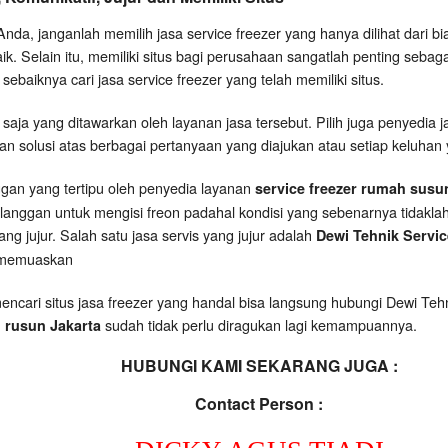
Anda, janganlah memilih jasa service freezer yang hanya dilihat dari b
ik. Selain itu, memiliki situs bagi perusahaan sangatlah penting seba
 sebaiknya cari jasa service freezer yang telah memiliki situs.
saja yang ditawarkan oleh layanan jasa tersebut. Pilih juga penyedia j
solusi atas berbagai pertanyaan yang diajukan atau setiap keluhan 
nggan yang tertipu oleh penyedia layanan
service freezer rumah susu
anggan untuk mengisi freon padahal kondisi yang sebenarnya tidaklah
ang jujur. Salah satu jasa servis yang jujur adalah
Dewi Tehnik Servi
g memuaskan
encari situs jasa freezer yang handal bisa langsung hubungi Dewi Te
sudah tidak perlu diragukan lagi kemampuannya.
 rusun Jakarta
HUBUNGI KAMI SEKARANG JUGA :
Contact Person :