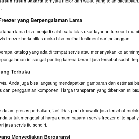
ternyata molor dari waktu yang telah ditetapka
 susun rusun Jakarta
.
 Freezer yang Berpengalaman Lama
ertahan lama bisa menjadi salah satu tolak ukur layanan tersebut memi
is freezer berkualitas maka bisa melihat testimoni dari pelanggan.
erapa katalog yang ada di tempat servis atau menanyakan ke adminn
pengalaman ini sangat penting karena berarti jasa tersebut sudah terpe
 yang Terbuka
ervis, Anda juga bisa langsung mendapatkan gambaran dan estimasi bi
vis dan penggantian komponen. Harga transparan yang diberikan ini bi
dalam proses perbaikan, jadi tidak perlu khawatir jasa tersebut mel
 Anda untuk mengetahui harga umum pasaran servis freezer di tempat yan
 jasa servis itu sendiri.
 yang Menyediakan Bergaransi