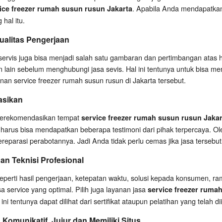
. Apabila Anda mendapatkan 
ice freezer rumah susun rusun Jakarta
hal itu.
alitas Pengerjaan
servis juga bisa menjadi salah satu gambaran dan pertimbangan atas 
in sebelum menghubungi jasa sevis. Hal ini tentunya untuk bisa mema
anan service freezer rumah susun rusun di Jakarta tersebut.
asikan
merekomendasikan tempat
service freezer rumah susun rusun Jakar
 harus bisa mendapatkan beberapa testimoni dari pihak terpercaya. Ol
eparasi perabotannya. Jadi Anda tidak perlu cemas jika jasa tersebut
an Teknisi Profesional
eperti hasil pengerjaan, ketepatan waktu, solusi kepada konsumen, rama
 service yang optimal. Pilih juga layanan jasa
service freezer ruma
 ini tentunya dapat dilihat dari sertifikat ataupun pelatihan yang telah dii
Komunikatif, Jujur dan Memiliki Situs