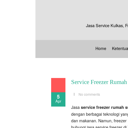
Jasa Service Kulkas, F
Home
Ketentu
Service Freezer Rumah
No comments
5
Apr
Jasa
service freezer rumah 
dengan berbagai teknologi yang
dan makanan. Namun, freezer i
hubungi jasa service freezer di