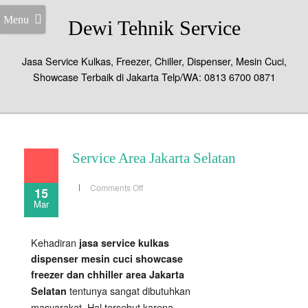
Menu
Dewi Tehnik Service
Jasa Service Kulkas, Freezer, Chiller, Dispenser, Mesin Cuci,
Showcase Terbaik di Jakarta Telp/WA: 0813 6700 0871
Service Area Jakarta Selatan
on
Comments Off
15
Service
Mar
Area
Jakarta
Selatan
Kehadiran
jasa service kulkas
dispenser mesin cuci showcase
freezer dan chhiller area Jakarta
tentunya sangat dibutuhkan
Selatan
masyarakat. Hal tersebut karena