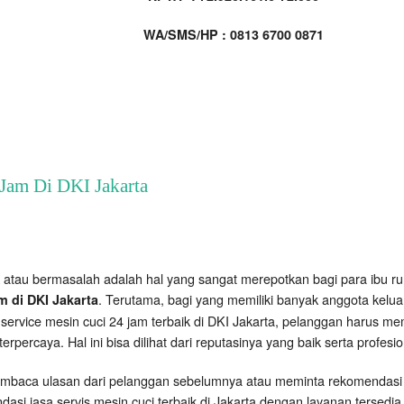
WA/SMS/HP : 0813 6700 0871
 Jam Di DKI Jakarta
 atau bermasalah adalah hal yang sangat merepotkan bagi para ibu r
. Terutama, bagi yang memiliki banyak anggota kelua
m di DKI Jakarta
ervice mesin cuci 24 jam terbaik di DKI Jakarta, pelanggan harus m
rpercaya. Hal ini bisa dilihat dari reputasinya yang baik serta profes
embaca ulasan dari pelanggan sebelumnya atau meminta rekomendasi 
asi jasa servis mesin cuci terbaik di Jakarta dengan layanan tersedia