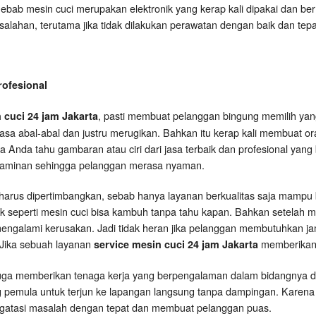
Sebab mesin cuci merupakan elektronik yang kerap kali dipakai dan be
salahan, terutama jika tidak dilakukan perawatan dengan baik dan tepa
rofesional
, pasti membuat pelanggan bingung memilih yang
 cuci 24 jam Jakarta
asa abal-abal dan justru merugikan. Bahkan itu kerap kali membuat 
ya Anda tahu gambaran atau ciri dari jasa terbaik dan profesional yang
 jaminan sehingga pelanggan merasa nyaman.
harus dipertimbangkan, sebab hanya layanan berkualitas saja mampu be
ik seperti mesin cuci bisa kambuh tanpa tahu kapan. Bahkan setelah 
engalami kerusakan. Jadi tidak heran jika pelanggan membutuhkan ja
. Jika sebuah layanan
memberikan 
service mesin cuci 24 jam Jakarta
s juga memberikan tenaga kerja yang berpengalaman dalam bidangnya d
pemula untuk terjun ke lapangan langsung tanpa dampingan. Karen
gatasi masalah dengan tepat dan membuat pelanggan puas.