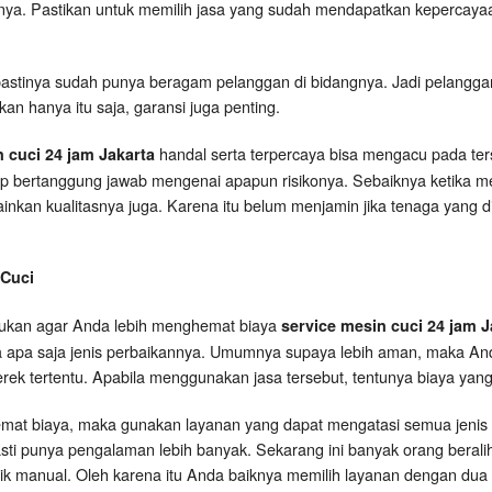
nya. Pastikan untuk memilih jasa yang sudah mendapatkan kepercaya
 pastinya sudah punya beragam pelanggan di bidangnya. Jadi pelanggan
n hanya itu saja, garansi juga penting.
handal serta terpercaya bisa mengacu pada ter
 cuci 24 jam Jakarta
ap bertanggung jawab mengenai apapun risikonya. Sebaiknya ketika mem
nkan kualitasnya juga. Karena itu belum menjamin jika tenaga yang dibe
 Cuci
akukan agar Anda lebih menghemat biaya
service mesin cuci 24 jam J
ga apa saja jenis perbaikannya. Umumnya supaya lebih aman, maka And
tertentu. Apabila menggunakan jasa tersebut, tentunya biaya yang d
emat biaya, maka gunakan layanan yang dapat mengatasi semua jenis se
asti punya pengalaman lebih banyak. Sekarang ini banyak orang beralih 
ik manual. Oleh karena itu Anda baiknya memilih layanan dengan dua sk