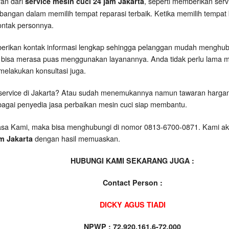
an dari
, seperti memberikan ser
service mesin cuci 24 jam Jakarta
bangan dalam memilih tempat reparasi terbaik. Ketika memilih tempat 
ntak personnya.
berikan kontak informasi lengkap sehingga pelanggan mudah menghub
 bisa merasa puas menggunakan layanannya. Anda tidak perlu lama 
melakukan konsultasi juga.
 service di Jakarta? Atau sudah menemukannya namun tawaran harga
agai penyedia jasa perbaikan mesin cuci siap membantu.
asa Kami, maka bisa menghubungi di nomor 0813-6700-0871. Kami 
dengan hasil memuaskan.
m Jakarta
HUBUNGI KAMI SEKARANG JUGA :
Contact Person :
DICKY AGUS TIADI
NPWP : 72.920.161.6-72.000