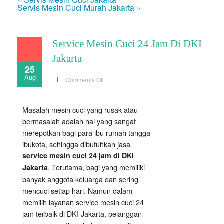
Servis Mesin Cuci Murah Jakarta »
Service Mesin Cuci 24 Jam Di DKI
Jakarta
25
Aug
on
Comments Off
Service
Mesin
Cuci
24
Masalah mesin cuci yang rusak atau
Jam
Di
bermasalah adalah hal yang sangat
DKI
Jakarta
merepotkan bagi para ibu rumah tangga
ibukota, sehingga dibutuhkan jasa
service mesin cuci 24 jam di DKI
. Terutama, bagi yang memiliki
Jakarta
banyak anggota keluarga dan sering
mencuci setiap hari. Namun dalam
memilih layanan service mesin cuci 24
jam terbaik di DKI Jakarta, pelanggan