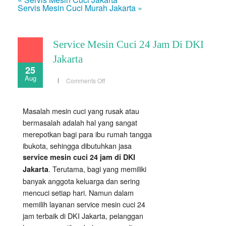
Servis Mesin Cuci Murah Jakarta »
Service Mesin Cuci 24 Jam Di DKI
Jakarta
25
Aug
on
Comments Off
Service
Mesin
Cuci
24
Masalah mesin cuci yang rusak atau
Jam
Di
bermasalah adalah hal yang sangat
DKI
Jakarta
merepotkan bagi para ibu rumah tangga
ibukota, sehingga dibutuhkan jasa
service mesin cuci 24 jam di DKI
. Terutama, bagi yang memiliki
Jakarta
banyak anggota keluarga dan sering
mencuci setiap hari. Namun dalam
memilih layanan service mesin cuci 24
jam terbaik di DKI Jakarta, pelanggan