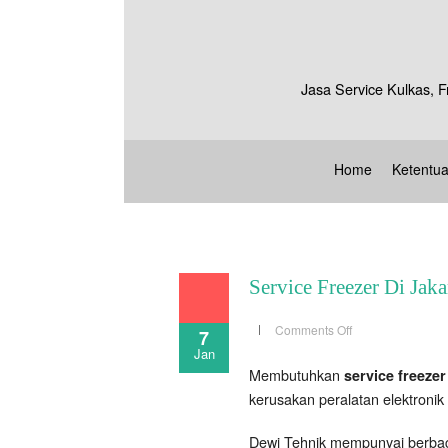
Jasa Service Kulkas, F
Home
Ketentu
Service Freezer Di Jaka
on
Comments Off
7
Service
Jan
Freezer
Di
Membutuhkan
service freezer
Jakarta
Ahli
kerusakan peralatan elektronik
Profesional
Dewi Tehnik mempunyai berbaga