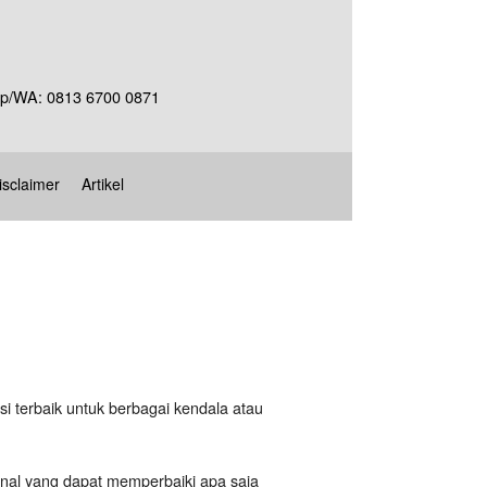
Telp/WA: 0813 6700 0871
isclaimer
Artikel
i terbaik untuk berbagai kendala atau
nal yang dapat memperbaiki apa saja