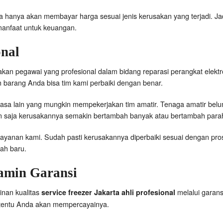
ga hanya akan membayar harga sesuai jenis kerusakan yang terjadi. J
rmanfaat untuk keuangan.
onal
an pegawai yang profesional dalam bidang reparasi perangkat elekt
an barang Anda bisa tim kami perbaiki dengan benar.
sa lain yang mungkin mempekerjakan tim amatir. Tenaga amatir belu
 saja kerusakannya semakin bertambah banyak atau bertambah para
 layanan kami. Sudah pasti kerusakannya diperbaiki sesuai dengan pr
ah baru.
jamin Garansi
nan kualitas
melalui garans
service freezer Jakarta ahli profesional
 tentu Anda akan mempercayainya.