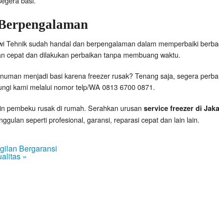
egera basi.
Berpengalaman
ewi Tehnik sudah handal dan berpengalaman dalam memperbaiki berbag
an cepat dan dilakukan perbaikan tanpa membuang waktu.
uman menjadi basi karena freezer rusak? Tenang saja, segera perb
bungi kami melalui nomor telp/WA 0813 6700 0871.
in pembeku rusak di rumah. Serahkan urusan
service freezer di Jak
ulan seperti profesional, garansi, reparasi cepat dan lain lain.
gilan Bergaransi
alitas »