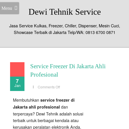
Menu
Dewi Tehnik Service
Jasa Service Kulkas, Freezer, Chiller, Dispenser, Mesin Cuci,
Showcase Terbaik di Jakarta Telp/WA: 0813 6700 0871
Service Freezer Di Jakarta Ahli
Profesional
7
Jan
on
Comments Off
Service
Freezer
Di
Membutuhkan
service freezer di
Jakarta
Ahli
dan
Jakarta ahli profesional
Profesional
terpercaya? Dewi Tehnik adalah solusi
terbaik untuk berbagai kendala atau
kerusakan peralatan elektronik Anda.