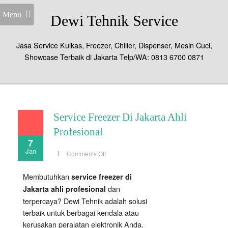
Menu
Dewi Tehnik Service
Jasa Service Kulkas, Freezer, Chiller, Dispenser, Mesin Cuci,
Showcase Terbaik di Jakarta Telp/WA: 0813 6700 0871
Service Freezer Di Jakarta Ahli
Profesional
7
Jan
on
Comments Off
Service
Freezer
Di
Membutuhkan
service freezer di
Jakarta
Ahli
dan
Jakarta ahli profesional
Profesional
terpercaya? Dewi Tehnik adalah solusi
terbaik untuk berbagai kendala atau
kerusakan peralatan elektronik Anda.