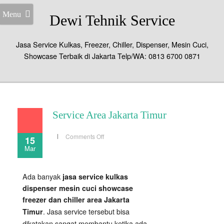
Menu
Dewi Tehnik Service
Jasa Service Kulkas, Freezer, Chiller, Dispenser, Mesin Cuci,
Showcase Terbaik di Jakarta Telp/WA: 0813 6700 0871
Service Area Jakarta Timur
on
Comments Off
15
Service
Mar
Area
Jakarta
Timur
Ada banyak
jasa service kulkas
dispenser mesin cuci showcase
freezer dan chiller area Jakarta
. Jasa service tersebut bisa
Timur
dikatakan sangat membantu ketika ada