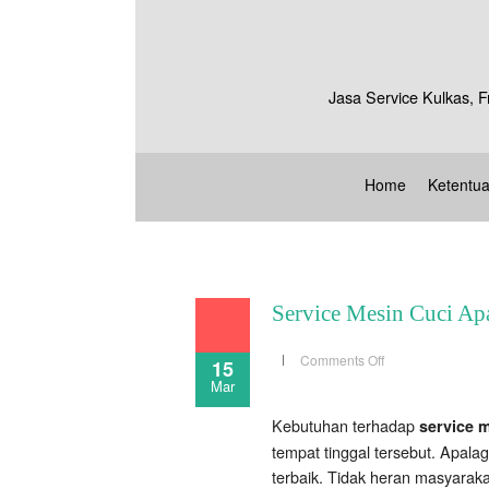
Jasa Service Kulkas, F
Home
Ketentu
Service Mesin Cuci Ap
on
Comments Off
15
Service
Mar
Mesin
Cuci
Apartemen
Kebutuhan terhadap
Jakarta
service m
tempat tinggal tersebut. Apal
terbaik. Tidak heran masyaraka