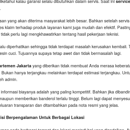
diketahui kalau garansi selalu dibutuhkan dalam servis. Saat ini
service
.
san yang akan diterima masyarakat lebih besar. Bahkan setelah servis 
s klaim terhadap produk layanan kami juga mudah dan efektif. Pastiny
 tidak perlu lagi mengkhawatirkan tentang hasil pekerjaan teknisi.
u diperhatikan sehingga tidak terdapat masalah kerusakan kembali. T
sin cuci. Tujuannya supaya tetap awet dan tidak bermasalah lagi.
yang diberikan tidak membuat Anda merasa keberatan
artemen Jakarta
l. Bukan hanya terjangkau melainkan terdapat estimasi terjangkau. Un
leh admin.
nformasi biayanya adalah yang paling kompetitif. Bahkan jika dibandi
an maupun memberikan banderol terlalu tinggi. Belum lagi dapat menye
eluaran transparan dan ditambahkan pada nota resmi yang jelas.
isi Berpengalaman Untuk Berbagai Lokasi
an pada berbagai tempat dan lokasi menjadi hal yang diandalkan. A