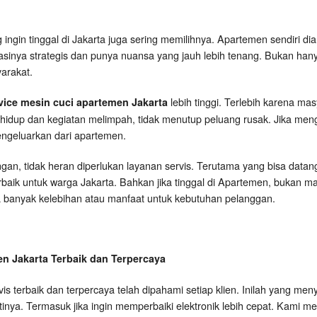
g ingin tinggal di Jakarta juga sering memilihnya. Apartemen sendiri 
okasinya strategis dan punya nuansa yang jauh lebih tenang. Bukan ha
arakat.
lebih tinggi. Terlebih karena 
vice mesin cuci apartemen Jakarta
 hidup dan kegiatan melimpah, tidak menutup peluang rusak. Jika men
engeluarkan dari apartemen.
gan, tidak heran diperlukan layanan servis. Terutama yang bisa data
rbaik untuk warga Jakarta. Bahkan jika tinggal di Apartemen, bukan m
 banyak kelebihan atau manfaat untuk kebutuhan pelanggan.
n Jakarta Terbaik dan Terpercaya
is terbaik dan terpercaya telah dipahami setiap klien. Inilah yang m
tinya. Termasuk jika ingin memperbaiki elektronik lebih cepat. Kami m