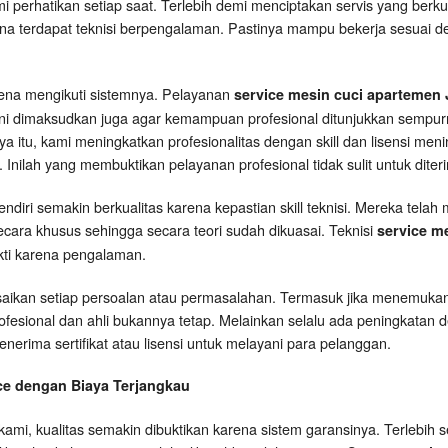
 perhatikan setiap saat. Terlebih demi menciptakan servis yang berkua
karena terdapat teknisi berpengalaman. Pastinya mampu bekerja sesuai 
arena mengikuti sistemnya. Pelayanan
service mesin cuci apartemen
 ini dimaksudkan juga agar kemampuan profesional ditunjukkan sem
ya itu, kami meningkatkan profesionalitas dengan skill dan lisensi men
Inilah yang membuktikan pelayanan profesional tidak sulit untuk diter
ndiri semakin berkualitas karena kepastian skill teknisi. Mereka telah
secara khusus sehingga secara teori sudah dikuasai. Teknisi
service me
ti karena pengalaman.
esaikan setiap persoalan atau permasalahan. Termasuk jika menemukan
sional dan ahli bukannya tetap. Melainkan selalu ada peningkatan 
menerima sertifikat atau lisensi untuk melayani para pelanggan.
ce dengan Biaya Terjangkau
ami, kualitas semakin dibuktikan karena sistem garansinya. Terlebih s