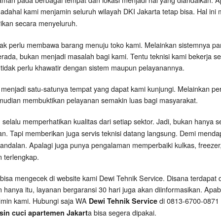
Padahal kami menjamin seluruh wilayah DKI Jakarta tetap bisa. Hal in
ikan secara menyeluruh.
tidak perlu membawa barang menuju toko kami. Melainkan sistemnya p
da, bukan menjadi masalah bagi kami. Tentu teknisi kami bekerja s
i, tidak perlu khawatir dengan sistem maupun pelayanannya.
 menjadi satu-satunya tempat yang dapat kami kunjungi. Melainkan pe
emudian membuktikan pelayanan semakin luas bagi masyarakat.
 selalu memperhatikan kualitas dari setiap sektor. Jadi, bukan hanya s
an. Tapi memberikan juga servis teknisi datang langsung. Demi menda
andalan. Apalagi juga punya pengalaman memperbaiki kulkas, freezer,
n terlengkap.
a bisa mengecek di website kami Dewi Tehnik Service. Disana terdapat d
n hanya itu, layanan bergaransi 30 hari juga akan diinformasikan. Apab
dmin kami. Hubungi saja WA
di 0813-6700-0871 
Dewi Tehnik Service
a bisa segera dipakai.
sin cuci apartemen Jakart