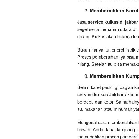
Membersihkan Karet
Jasa
service kulkas di jakba
segel serta menahan udara ding
dalam. Kulkas akan bekerja lebi
Bukan hanya itu, energi listri
Proses pembersihannya bisa m
hilang. Setelah itu bisa memak
Membersihkan Kump
Selain karet packing, bagian ku
akan m
service kulkas Jakbar
berdebu dan kotor. Sama halnya
itu, makanan atau minuman yan
Mengenai cara membersihkan k
bawah, Anda dapat langsung me
memudahkan proses pembersi