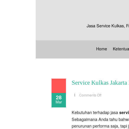
Jasa Service Kulkas, F
Home
Ketentu
Service Kulkas Jakarta 
on
Comments Off
28
Service
Mar
Kulkas
Jakarta
Barat
Kebutuhan terhadap jasa
serv
Sebagaimana Anda tahu bahwa 
penurunan performa saja, tapi 