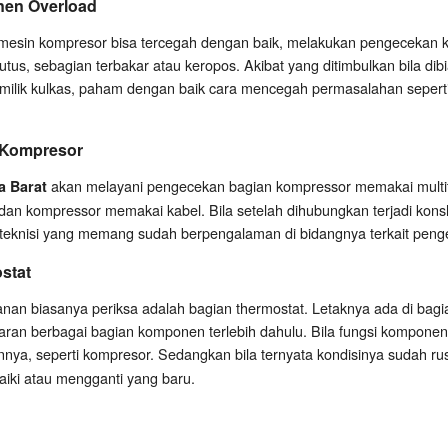
en Overload
mesin kompresor bisa tercegah dengan baik, melakukan pengecekan k
us, sebagian terbakar atau keropos. Akibat yang ditimbulkan bila dibi
emilik kulkas, paham dengan baik cara mencegah permasalahan seperti 
 Kompresor
akan melayani pengecekan bagian kompressor memakai mult
a Barat
adan kompressor memakai kabel. Bila setelah dihubungkan terjadi konsl
 teknisi yang memang sudah berpengalaman di bidangnya terkait peng
stat
nan biasanya periksa adalah bagian thermostat. Letaknya ada di bagia
ran berbagai bagian komponen terlebih dahulu. Bila fungsi komponenn
nnya, seperti kompresor. Sedangkan bila ternyata kondisinya sudah ru
ki atau mengganti yang baru.