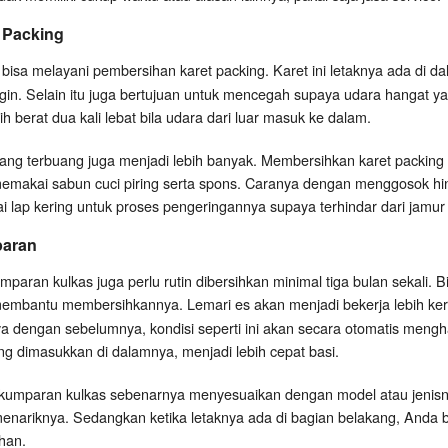
 Packing
bisa melayani pembersihan karet packing. Karet ini letaknya ada di d
r
in. Selain itu juga bertujuan untuk mencegah supaya udara hangat yan
h berat dua kali lebat bila udara dari luar masuk ke dalam.
k yang terbuang juga menjadi lebih banyak. Membersihkan karet packing
emakai sabun cuci piring serta spons. Caranya dengan menggosok hi
ai lap kering untuk proses pengeringannya supaya terhindar dari jamur
aran
mparan kulkas juga perlu rutin dibersihkan minimal tiga bulan sekali. B
embantu membersihkannya. Lemari es akan menjadi bekerja lebih ker
 dengan sebelumnya, kondisi seperti ini akan secara otomatis menghabi
g dimasukkan di dalamnya, menjadi lebih cepat basi.
umparan kulkas sebenarnya menyesuaikan dengan model atau jenisnya
nariknya. Sedangkan ketika letaknya ada di bagian belakang, Anda b
han.