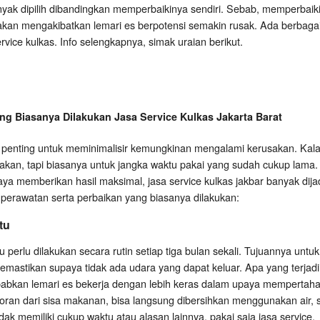
 banyak dipilih dibandingkan memperbaikinya sendiri. Sebab, memperbaik
an mengakibatkan lemari es berpotensi semakin rusak. Ada berbagai
rvice kulkas. Info selengkapnya, simak uraian berikut.
g Biasanya Dilakukan Jasa Service Kulkas Jakarta Barat
tu penting untuk meminimalisir kemungkinan mengalami kerusakan. Kal
an, tapi biasanya untuk jangka waktu pakai yang sudah cukup lama.
a memberikan hasil maksimal, jasa service kulkas jakbar banyak dija
i perawatan serta perbaikan yang biasanya dilakukan:
tu
u perlu dilakukan secara rutin setiap tiga bulan sekali. Tujuannya unt
emastikan supaya tidak ada udara yang dapat keluar. Apa yang terjadi k
abkan lemari es bekerja dengan lebih keras dalam upaya mempertaha
ran dari sisa makanan, bisa langsung dibersihkan menggunakan air, sik
ak memiliki cukup waktu atau alasan lainnya, pakai saja jasa service.