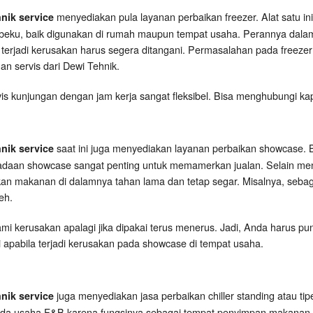
menyediakan pula layanan perbaikan freezer. Alat satu i
hnik service
eku, baik digunakan di rumah maupun tempat usaha. Perannya dal
 terjadi kerusakan harus segera ditangani. Permasalahan pada freezer 
gan servis dari Dewi Tehnik.
s kunjungan dengan jam kerja sangat fleksibel. Bisa menghubungi ka
saat ini juga menyediakan layanan perbaikan showcase. Ba
hnik service
adaan showcase sangat penting untuk memamerkan jualan. Selain men
kan makanan di dalamnya tahan lama dan tetap segar. Misalnya, seb
eh.
i kerusakan apalagi jika dipakai terus menerus. Jadi, Anda harus pun
 apabila terjadi kerusakan pada showcase di tempat usaha.
juga menyediakan jasa perbaikan chiller standing atau tipe 
hnik service
da usaha F&B karena fungsinya sebagai tempat penyimpan makanan sa