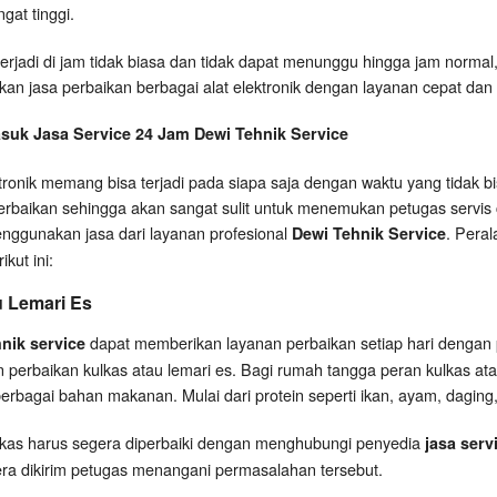
at tinggi.
 terjadi di jam tidak biasa dan tidak dapat menunggu hingga jam norma
n jasa perbaikan berbagai alat elektronik dengan layanan cepat dan 
suk Jasa Service 24 Jam Dewi Tehnik Service
ronik memang bisa terjadi pada siapa saja dengan waktu yang tidak bisa
rbaikan sehingga akan sangat sulit untuk menemukan petugas servis ce
enggunakan jasa dari layanan profesional
. Peral
Dewi Tehnik Service
kut ini:
u Lemari Es
dapat memberikan layanan perbaikan setiap hari dengan
hnik service
 perbaikan kulkas atau lemari es. Bagi rumah tangga peran kulkas ata
rbagai bahan makanan. Mulai dari protein seperti ikan, ayam, dagin
kulkas harus segera diperbaiki dengan menghubungi penyedia
jasa serv
ra dikirim petugas menangani permasalahan tersebut.