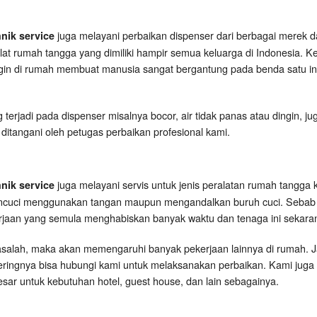
juga melayani perbaikan dispenser dari berbagai merek da
hnik service
at rumah tangga yang dimiliki hampir semua keluarga di Indonesia.
ngin di rumah membuat manusia sangat bergantung pada benda satu ini
erjadi pada dispenser misalnya bocor, air tidak panas atau dingin, ju
 ditangani oleh petugas perbaikan profesional kami.
juga melayani servis untuk jenis peralatan rumah tangga kru
hnik service
encuci menggunakan tangan maupun mengandalkan buruh cuci. Seba
jaan yang semula menghabiskan banyak waktu dan tenaga ini sekaran
asalah, maka akan memengaruhi banyak pekerjaan lainnya di rumah. 
ingnya bisa hubungi kami untuk melaksanakan perbaikan. Kami juga 
sar untuk kebutuhan hotel, guest house, dan lain sebagainya.