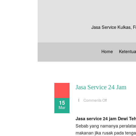
Jasa Service Kulkas, F
Home
Ketentu
Jasa Service 24 Jam
on
Comments Off
15
Jasa
Mar
Service
24
Jam
Jasa service 24 jam Dewi Te
Sebab yang namanya peralatan 
makanan jika rusak pada tenga