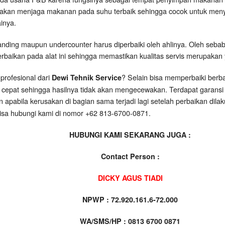
akan menjaga makanan pada suhu terbaik sehingga cocok untuk meny
ainya.
tanding maupun undercounter harus diperbaiki oleh ahlinya. Oleh seba
rbaikan pada alat ini sehingga memastikan kualitas servis merupakan 
profesional dari
? Selain bisa memperbaiki berba
Dewi Tehnik Service
 cepat sehingga hasilnya tidak akan mengecewakan. Terdapat garansi 
n apabila kerusakan di bagian sama terjadi lagi setelah perbaikan di
isa hubungi kami di nomor +62 813-6700-0871.
HUBUNGI KAMI SEKARANG JUGA :
Contact Person :
DICKY AGUS TIADI
NPWP : 72.920.161.6-72.000
WA/SMS/HP : 0813 6700 0871