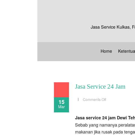
Jasa Service Kulkas, F
Home
Ketentu
Jasa Service 24 Jam
on
Comments Off
15
Jasa
Mar
Service
24
Jam
Jasa service 24 jam Dewi Te
Sebab yang namanya peralatan 
makanan jika rusak pada tenga