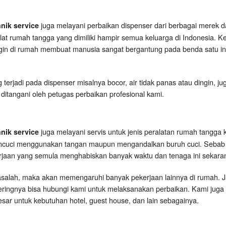
juga melayani perbaikan dispenser dari berbagai merek da
hnik service
at rumah tangga yang dimiliki hampir semua keluarga di Indonesia.
ngin di rumah membuat manusia sangat bergantung pada benda satu ini
erjadi pada dispenser misalnya bocor, air tidak panas atau dingin, ju
 ditangani oleh petugas perbaikan profesional kami.
juga melayani servis untuk jenis peralatan rumah tangga kru
hnik service
encuci menggunakan tangan maupun mengandalkan buruh cuci. Seba
jaan yang semula menghabiskan banyak waktu dan tenaga ini sekaran
asalah, maka akan memengaruhi banyak pekerjaan lainnya di rumah. 
ingnya bisa hubungi kami untuk melaksanakan perbaikan. Kami juga 
sar untuk kebutuhan hotel, guest house, dan lain sebagainya.