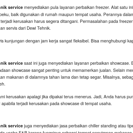
menyediakan pula layanan perbaikan freezer. Alat satu i
hnik service
eku, baik digunakan di rumah maupun tempat usaha. Perannya dal
 terjadi kerusakan harus segera ditangani. Permasalahan pada freezer 
gan servis dari Dewi Tehnik.
s kunjungan dengan jam kerja sangat fleksibel. Bisa menghubungi ka
saat ini juga menyediakan layanan perbaikan showcase. Ba
hnik service
adaan showcase sangat penting untuk memamerkan jualan. Selain men
kan makanan di dalamnya tahan lama dan tetap segar. Misalnya, seb
eh.
i kerusakan apalagi jika dipakai terus menerus. Jadi, Anda harus pun
 apabila terjadi kerusakan pada showcase di tempat usaha.
juga menyediakan jasa perbaikan chiller standing atau tipe 
hnik service
da usaha F&B karena fungsinya sebagai tempat penyimpan makanan sa