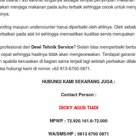
akan menjaga makanan pada suhu terbaik sehingga cocok untuk meny
ainya.
tanding maupun undercounter harus diperbaiki oleh ahlinya. Oleh seba
rbaikan pada alat ini sehingga memastikan kualitas servis merupakan 
profesional dari
? Selain bisa memperbaiki berba
Dewi Tehnik Service
 cepat sehingga hasilnya tidak akan mengecewakan. Terdapat garansi 
n apabila kerusakan di bagian sama terjadi lagi setelah perbaikan di
isa hubungi kami di nomor +62 813-6700-0871.
HUBUNGI KAMI SEKARANG JUGA :
Contact Person :
DICKY AGUS TIADI
NPWP : 72.920.161.6-72.000
WA/SMS/HP : 0813 6700 0871