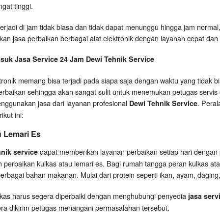
at tinggi.
 terjadi di jam tidak biasa dan tidak dapat menunggu hingga jam norma
n jasa perbaikan berbagai alat elektronik dengan layanan cepat dan 
suk Jasa Service 24 Jam Dewi Tehnik Service
ronik memang bisa terjadi pada siapa saja dengan waktu yang tidak bisa
rbaikan sehingga akan sangat sulit untuk menemukan petugas servis ce
enggunakan jasa dari layanan profesional
. Peral
Dewi Tehnik Service
kut ini:
u Lemari Es
dapat memberikan layanan perbaikan setiap hari dengan
hnik service
 perbaikan kulkas atau lemari es. Bagi rumah tangga peran kulkas ata
rbagai bahan makanan. Mulai dari protein seperti ikan, ayam, dagin
kulkas harus segera diperbaiki dengan menghubungi penyedia
jasa serv
ra dikirim petugas menangani permasalahan tersebut.