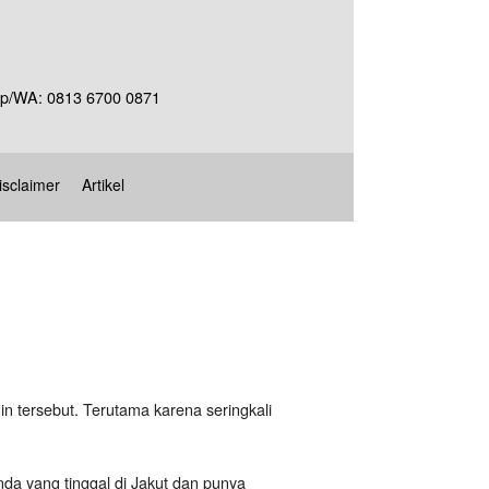
Telp/WA: 0813 6700 0871
isclaimer
Artikel
in tersebut. Terutama karena seringkali
da yang tinggal di Jakut dan punya