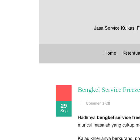
Jasa Service Kulkas, F
Home
Ketentu
Bengkel Service Freezer
on
Comments Off
29
Bengkel
Sep
Service
Freezer
Hadirnya
bengkel service fre
Jakarta
Selatan
muncul masalah yang cukup m
Kalau kinerjanya berkurang, p