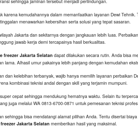
aransi sehingga jaminan tersebut menjadi perlindungan.
 karena kemudahannya dalam memanfaatkan layanan Dewi Tehnik. Tim
etinggalan menawarkan kebersihan serta solusi yang tepat sasaran.
ilayah Jakarta dan sekitarnya dengan jangkauan lebih luas. Perbaikan 
nggung jawab kerja demi tercapainya hasil berkualitas.
dapat dilakukan secara rutin. Anda bisa m
e freezer Jakarta Selatan
han lama. Alhasil umur pakainya lebih panjang dengan kemudahan ekst
dan kelebihan terbanyak, wajib hanya memilih layanan perbaikan Dew
ena kombinasi teknisi andal dengan skill yang terjamin mumpuni.
super cepat sehingga mendukung hematnya waktu. Selain itu terperca
rang juga melalui WA 0813-6700-0871 untuk pemesanan teknisi profesi
n sehingga bisa mendatangi alamat pilihan Anda. Tentu disertai biaya 
memberikan hasil yang maksimal.
 freezer Jakarta Selatan