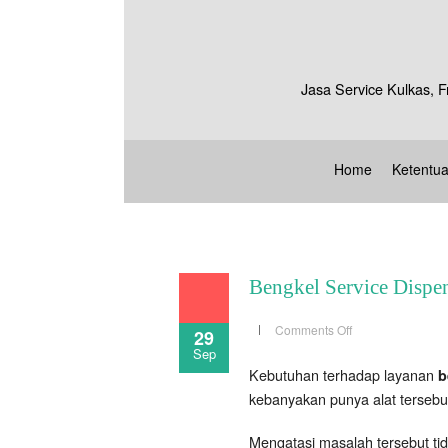
Jasa Service Kulkas, F
Home
Ketentu
Bengkel Service Dispen
on
Comments Off
29
Bengkel
Sep
Service
Dispenser
Kebutuhan terhadap layanan
b
Jakarta
Selatan
kebanyakan punya alat tersebu
Mengatasi masalah tersebut ti