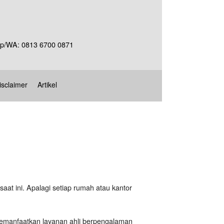
Telp/WA: 0813 6700 0871
isclaimer
Artikel
 saat ini. Apalagi setiap rumah atau kantor
memanfaatkan layanan ahli berpengalaman