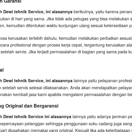
n Garansi
berikutnya, yaitu karena penan
Dewi tehnik Service, ini alasannya
kan di hari yang sama. Jika tidak ada petugas yang bisa melakukan 
n, kemudian ditentukan waktu kunjungan ulang sesuai ketersediaan 
sa kerusakan terlebih dahulu, kemudian melakukan perbaikan sesuai
cara profesional dengan proses kerja cepat, tergantung kerusakan al
i setelah servis. Jika terjadi permasalahan di bagian yang sama pada k
al
lainnya yaitu pelayanan profe
Dewi tehnik Service, ini alasannya
n setelah servis selesai dilaksanakan. Anda akan mendapatkan pelayana
unakan kembali jasa kami apabila mengalami permasalahan dengan be
 Original dan Bergaransi
lainnya yaitu adanya jaminan p
 Dewi tehnik Service ini alasannya
epercayaan pelanggan sehingga penggunaan suku cadang juga sanga
part diusahakan memakai yang original. Kecuali jika ada keterbatasan