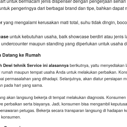
art untuk bermacam jenis dispenser dengan pengerjaan sehari 
untuk pengeringya dari berbagai brand dan tipe, bahkan dapat
er
yang mengalami kerusakan mati total, suhu tidak dingin, bocor 
case
untuk kebutuhan usaha, baik showcase berdiri atau jenis l
undercounter maupun standing yang diperlukan untuk usaha d
n Datang ke Rumah
berikutnya, yaitu menyediakan 
 Dewi tehnik Service ini alasannya
si rumah maupun tempat usaha Anda untuk melakukan perbaikan. Ko
i permasalahan yang dihadapi. Selanjutnya, akan diatur persiapan 
an pada hari yang sama.
ang akan langsung bekerja di tempat melakukan diagnosis. Konsumen
ive perbaikan serta biayanya. Jadi, konsumen bisa mengambil keputus
 penawaran petugas. Bekerja secara transparan langsung di hadapan
i konsumen.