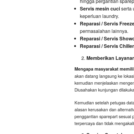
hingga pergantian sparep
Servis mesin cuci
serta 
keperluan laundry.
Reparasi / Servis Freez
permasalahan lainnya.
Reparasi / Servis Show
Reparasi / Servis Chiller
Memberikan Layana
Mengapa masyarakat memilih
akan datang langsung ke loka
kemudian menjelaskan mengena
Diusahakan kunjungan dilakuk
Kemudian setelah petugas dat
alasan kerusakan dan alternat
penggantian sparepart sesuai
terpercaya dan tidak mengakal