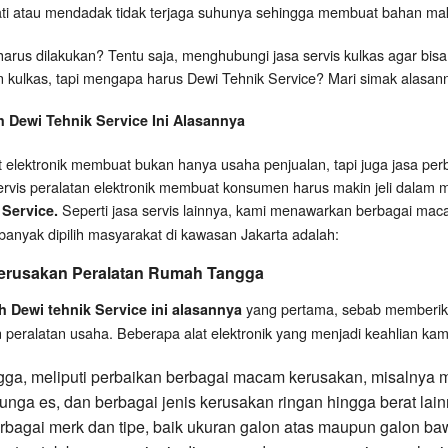
 mati atau mendadak tidak terjaga suhunya sehingga membuat bahan 
g harus dilakukan? Tentu saja, menghubungi jasa servis kulkas agar bis
kulkas, tapi mengapa harus Dewi Tehnik Service? Mari simak alasan
 Dewi Tehnik Service Ini Alasannya
elektronik membuat bukan hanya usaha penjualan, tapi juga jasa pe
rvis peralatan elektronik membuat konsumen harus makin jeli dalam 
Seperti jasa servis lainnya, kami menawarkan berbagai maca
 Service.
banyak dipilih masyarakat di kawasan Jakarta adalah:
Kerusakan Peralatan Rumah Tangga
yang pertama, sebab memberika
 Dewi tehnik Service ini alasannya
peralatan usaha. Beberapa alat elektronik yang menjadi keahlian kam
a, meliputi perbaikan berbagai macam kerusakan, misalnya mati 
bunga es, dan berbagai jenis kerusakan ringan hingga berat lain
rbagai merk dan tipe, baik ukuran galon atas maupun galon b