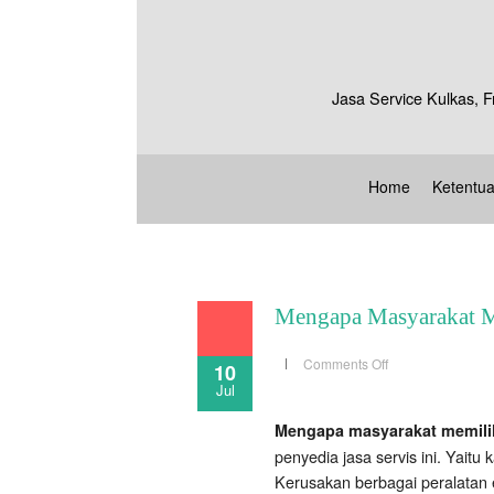
Jasa Service Kulkas, F
Home
Ketentu
Mengapa Masyarakat M
on
Comments Off
10
Mengapa
Jul
Masyarakat
Memilih
Dewi
Mengapa masyarakat memilih 
Tehnik
Service?
penyedia jasa servis ini. Yait
Ini
Alasannya
Kerusakan berbagai peralatan e