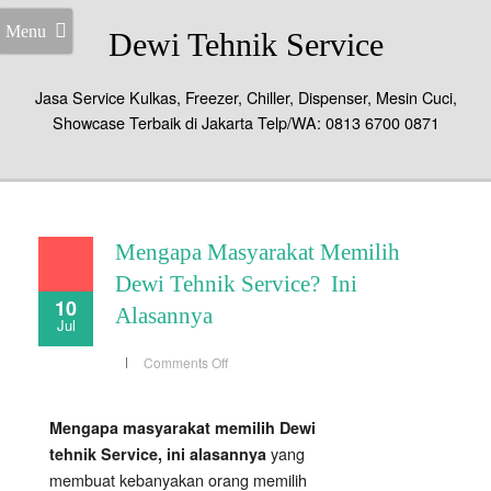
Menu
Dewi Tehnik Service
Jasa Service Kulkas, Freezer, Chiller, Dispenser, Mesin Cuci,
Showcase Terbaik di Jakarta Telp/WA: 0813 6700 0871
Mengapa Masyarakat Memilih
Dewi Tehnik Service? Ini
10
Alasannya
Jul
on
Comments Off
Mengapa
Masyarakat
Memilih
Dewi
Mengapa masyarakat memilih Dewi
Tehnik
Service?
yang
tehnik Service, ini alasannya
Ini
Alasannya
membuat kebanyakan orang memilih