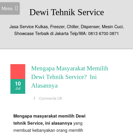
Menu
Dewi Tehnik Service
Jasa Service Kulkas, Freezer, Chiller, Dispenser, Mesin Cuci,
Showcase Terbaik di Jakarta Telp/WA: 0813 6700 0871
Mengapa Masyarakat Memilih
Dewi Tehnik Service? Ini
10
Alasannya
Jul
on
Comments Off
Mengapa
Masyarakat
Memilih
Dewi
Mengapa masyarakat memilih Dewi
Tehnik
Service?
yang
tehnik Service, ini alasannya
Ini
Alasannya
membuat kebanyakan orang memilih