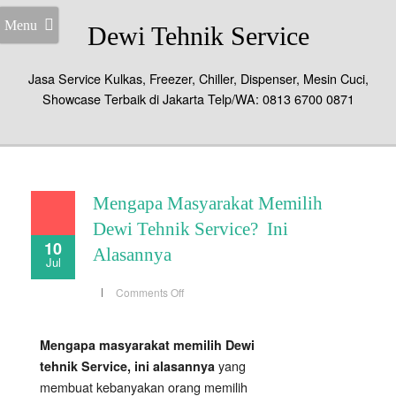
Menu
Dewi Tehnik Service
Jasa Service Kulkas, Freezer, Chiller, Dispenser, Mesin Cuci,
Showcase Terbaik di Jakarta Telp/WA: 0813 6700 0871
Mengapa Masyarakat Memilih
Dewi Tehnik Service? Ini
10
Alasannya
Jul
on
Comments Off
Mengapa
Masyarakat
Memilih
Dewi
Mengapa masyarakat memilih Dewi
Tehnik
Service?
yang
tehnik Service, ini alasannya
Ini
Alasannya
membuat kebanyakan orang memilih