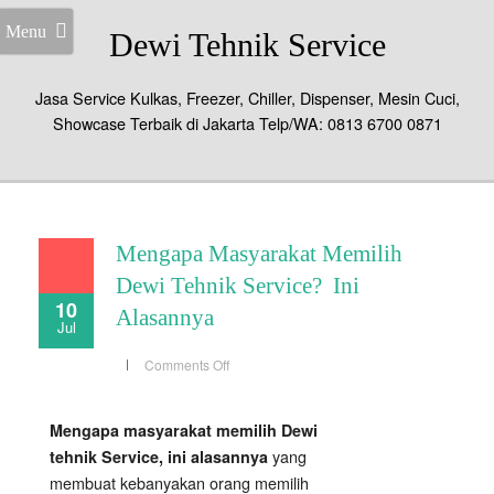
Menu
Dewi Tehnik Service
Jasa Service Kulkas, Freezer, Chiller, Dispenser, Mesin Cuci,
Showcase Terbaik di Jakarta Telp/WA: 0813 6700 0871
Mengapa Masyarakat Memilih
Dewi Tehnik Service? Ini
10
Alasannya
Jul
on
Comments Off
Mengapa
Masyarakat
Memilih
Dewi
Mengapa masyarakat memilih Dewi
Tehnik
Service?
yang
tehnik Service, ini alasannya
Ini
Alasannya
membuat kebanyakan orang memilih